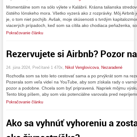
Momentálne som na sólo výlete v Kalábrii. Krásna talianska stredov
čistého Iónskeho mora. Všetko vyzerá ako z rozprávky. Môj Airbnb 
je, o tom niet pochýb. Avšak, moje skúsenosti s tvrdým kapitalozmom
viacerých prípadoch, keď som sa cítila ako chodiaca peňaženka, s
Pokračovanie článku
Rezervujete si Airbnb? Pozor na 
24. júna 2024, Prečítané 1 470x,
Nikol Venglovicova
,
Nezaradené
Rozhodla som sa toto leto cestovať sama a po prvýkrát som na reze
Pozerala som veľa videí na YouTube, aby som získala rady o varnov
pozor a podobne. Chcela som byť pripravená. Napriek môjmu výsk
Tento blog píšem, aby som vás potenciálne varovala pred nepríjem
Pokračovanie článku
Ako sa vyhnúť vyhoreniu a zost