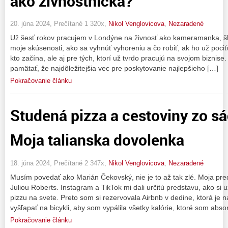
ako živnostníčka?
20. júna 2024, Prečítané 1 320x,
Nikol Venglovicova
,
Nezaradené
Už šesť rokov pracujem v Londýne na živnosť ako kameramanka, ško
moje skúsenosti, ako sa vyhnúť vyhoreniu a čo robiť, ak ho už pociť
kto začína, ale aj pre tých, ktorí už tvrdo pracujú na svojom biznise.
pamätať, že najdôležitejšia vec pre poskytovanie najlepšieho […]
Pokračovanie článku
Studená pizza a cestoviny zo sá
Moja talianska dovolenka
18. júna 2024, Prečítané 2 347x,
Nikol Venglovicova
,
Nezaradené
Musím povedať ako Marián Čekovský, nie je to až tak zlé. Moja pred
Juliou Roberts. Instagram a TikTok mi dali určitú predstavu, ako si u
pizzu na svete. Preto som si rezervovala Airbnb v dedine, ktorá je 
vyšľapať na bicykli, aby som vypálila všetky kalórie, ktoré som abso
Pokračovanie článku