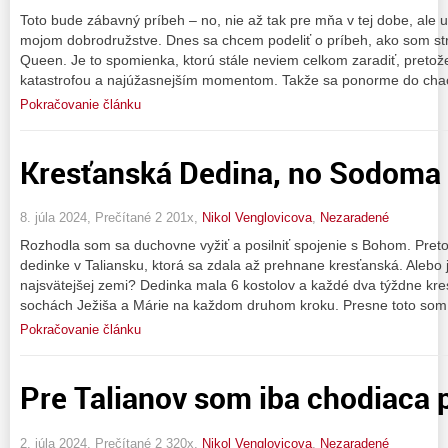
Toto bude zábavný príbeh – no, nie až tak pre mňa v tej dobe, ale u
mojom dobrodružstve. Dnes sa chcem podeliť o príbeh, ako som st
Queen. Je to spomienka, ktorú stále neviem celkom zaradiť, preto
katastrofou a najúžasnejším momentom. Takže sa ponorme do chao
Pokračovanie článku
Kresťanská Dedina, no Sodoma
8. júla 2024, Prečítané 2 201x,
Nikol Venglovicova
,
Nezaradené
Rozhodla som sa duchovne vyžiť a posilniť spojenie s Bohom. Preto
dedinke v Taliansku, ktorá sa zdala až prehnane kresťanská. Alebo 
najsvätejšej zemi? Dedinka mala 6 kostolov a každé dva týždne kre
sochách Ježiša a Márie na každom druhom kroku. Presne toto som 
Pokračovanie článku
Pre Talianov som iba chodiaca
2. júla 2024, Prečítané 2 320x,
Nikol Venglovicova
,
Nezaradené