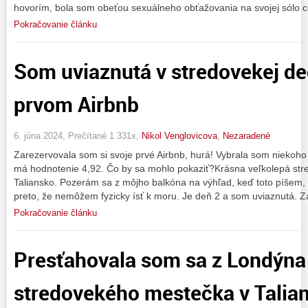
hovorím, bola som obeťou sexuálneho obťažovania na svojej sólo c
Pokračovanie článku
Som uviaznutá v stredovekej d
prvom Airbnb
6. júna 2024, Prečítané 1 331x,
Nikol Venglovicova
,
Nezaradené
Zarezervovala som si svoje prvé Airbnb, hurá! Vybrala som niekoh
má hodnotenie 4,92. Čo by sa mohlo pokaziť?Krásna veľkolepá stre
Taliansko. Pozerám sa z môjho balkóna na výhľad, keď toto píšem,
preto, že nemôžem fyzicky ísť k moru. Je deň 2 a som uviaznutá. 
Pokračovanie článku
Presťahovala som sa z Londýna
stredovekého mestečka v Talia