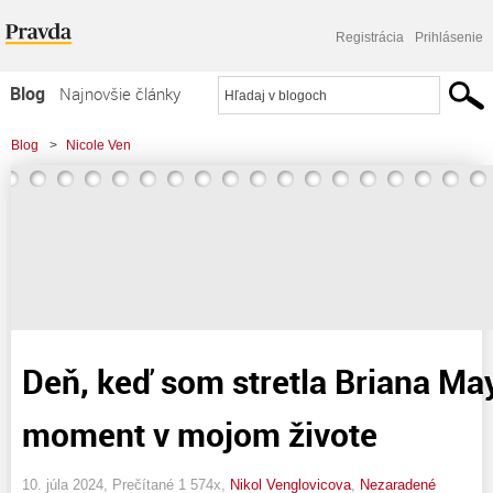
Registrácia
Prihlásenie
Blog
Najnovšie články
Najčítanejšie články
Blog
>
Nicole Ven
Najkomentovanejšie články
Zoznam blogov
Komerčné blogy
Deň, keď som stretla Briana May
moment v mojom živote
10. júla 2024, Prečítané 1 574x,
Nikol Venglovicova
,
Nezaradené