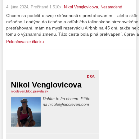
4. júna 2024, Prečítané 1 510x,
Nikol Venglovicova
,
Nezaradené
Chcem sa podeliť o svoje skúsenosti s presťahovaním – alebo skô
rušného Londýna do tichého a odľahlého talianskeho stredovekéh
presťahovaní, mám na mysli rezerváciu Airbnb na 45 dní, takže nejd
tomu o významnú zmenu. Táto cesta bola plná prekvapení, úprav a 
Pokračovanie článku
RSS
Nikol Venglovicova
nicoleven.blog.pravda.sk
Robím to čo chcem. Píšte
na nicole@nicoleven.com