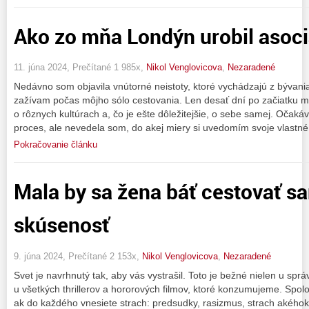
Ako zo mňa Londýn urobil asoci
11. júna 2024, Prečítané 1 985x,
Nikol Venglovicova
,
Nezaradené
Nedávno som objavila vnútorné neistoty, ktoré vychádzajú z bývani
zažívam počas môjho sólo cestovania. Len desať dní po začiatku mo
o rôznych kultúrach a, čo je ešte dôležitejšie, o sebe samej. Očak
proces, ale nevedela som, do akej miery si uvedomím svoje vlastné
Pokračovanie článku
Mala by sa žena báť cestovať 
skúsenosť
9. júna 2024, Prečítané 2 153x,
Nikol Venglovicova
,
Nezaradené
Svet je navrhnutý tak, aby vás vystrašil. Toto je bežné nielen u spr
u všetkých thrillerov a hororových filmov, ktoré konzumujeme. Spolo
ak do každého vnesiete strach: predsudky, rasizmus, strach akéhok