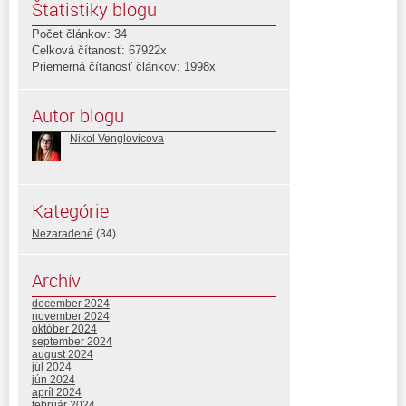
Štatistiky blogu
Počet článkov: 34
Celková čítanosť: 67922x
Priemerná čítanosť článkov: 1998x
Autor blogu
Nikol Venglovicova
Kategórie
Nezaradené
(34)
Archív
december 2024
november 2024
október 2024
september 2024
august 2024
júl 2024
jún 2024
apríl 2024
február 2024