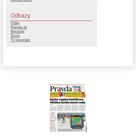
Odkazy
Fotky
Pravda.sk
Recepty
Šport
TV program