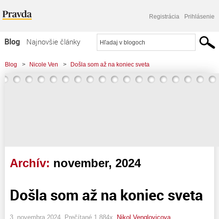
Registrácia
Prihlásenie
Blog
Najnovšie články
Najčítanejšie články
Blog
>
Nicole Ven
>
Došla som až na koniec sveta
Najkomentovanejšie články
Zoznam blogov
Komerčné blogy
Archív:
november, 2024
Došla som až na koniec sveta
3. novembra 2024, Prečítané 1 884x,
Nikol Venglovicova