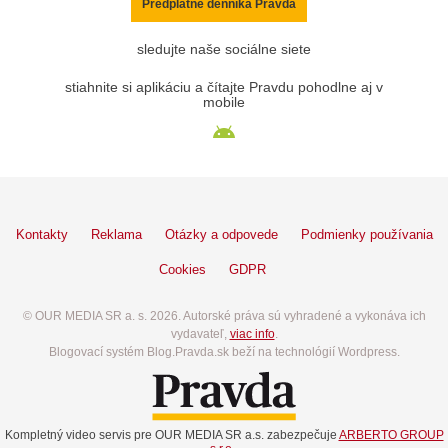
Predplatné denníka Pravda
sledujte naše sociálne siete
stiahnite si aplikáciu a čítajte Pravdu pohodlne aj v
mobile
Kontakty
Reklama
Otázky a odpovede
Podmienky používania
Cookies
GDPR
© OUR MEDIA SR a. s. 2026. Autorské práva sú vyhradené a vykonáva ich
vydavateľ,
viac info
.
Blogovací systém Blog.Pravda.sk beží na technológií Wordpress.
Kompletný video servis pre OUR MEDIA SR a.s. zabezpečuje
ARBERTO GROUP