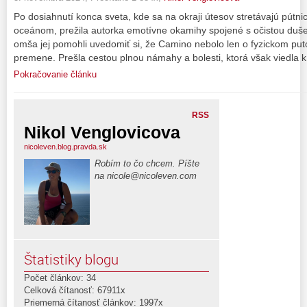
Po dosiahnutí konca sveta, kde sa na okraji útesov stretávajú pútn
oceánom, prežila autorka emotívne okamihy spojené s očistou duše. 
omša jej pomohli uvedomiť si, že Camino nebolo len o fyzickom puto
premene. Prešla cestou plnou námahy a bolesti, ktorá však viedla 
Pokračovanie článku
RSS
Nikol Venglovicova
nicoleven.blog.pravda.sk
Robím to čo chcem. Píšte
na nicole@nicoleven.com
Štatistiky blogu
Počet článkov: 34
Celková čítanosť: 67911x
Priemerná čítanosť článkov: 1997x