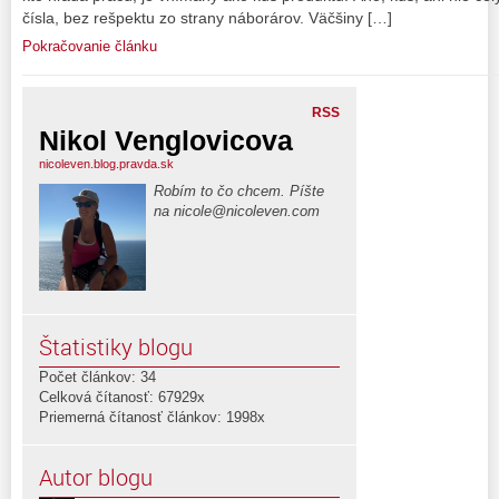
čísla, bez rešpektu zo strany náborárov. Väčšiny […]
Pokračovanie článku
RSS
Nikol Venglovicova
nicoleven.blog.pravda.sk
Robím to čo chcem. Píšte
na nicole@nicoleven.com
Štatistiky blogu
Počet článkov: 34
Celková čítanosť: 67929x
Priemerná čítanosť článkov: 1998x
Autor blogu