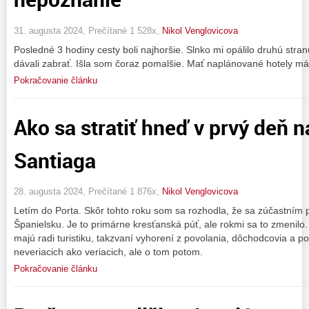
31. augusta 2024, Prečítané 1 528x,
Nikol Venglovicova
Posledné 3 hodiny cesty boli najhoršie. Slnko mi opálilo druhú stra
dávali zabrať. Išla som čoraz pomalšie. Mať naplánované hotely má
Pokračovanie článku
Ako sa stratiť hneď v prvý deň n
Santiaga
28. augusta 2024, Prečítané 1 876x,
Nikol Venglovicova
Letím do Porta. Skôr tohto roku som sa rozhodla, že sa zúčastním
Španielsku. Je to primárne kresťanská púť, ale rokmi sa to zmenilo. P
majú radi turistiku, takzvaní vyhorení z povolania, dôchodcovia a p
neveriacich ako veriacich, ale o tom potom.
Pokračovanie článku