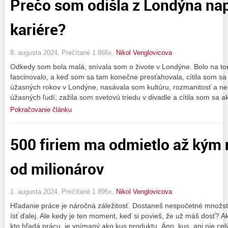
Prečo som odišla z Londýna nap
kariére?
8. augusta 2024, Prečítané 1 866x,
Nikol Venglovicova
Odkedy som bola malá, snívala som o živote v Londýne. Bolo na t
fascinovalo, a keď som sa tam konečne presťahovala, cítila som sa 
úžasných rokov v Londýne, nasávala som kultúru, rozmanitosť a neko
úžasných ľudí, zažila som svetovú triedu v divadle a cítila som sa a
Pokračovanie článku
500 firiem ma odmietlo až kým 
od milionárov
1. augusta 2024, Prečítané 1 895x,
Nikol Venglovicova
Hľadanie práce je náročná záležitosť. Dostaneš nespočetné množs
ísť ďalej. Ale kedy je ten moment, keď si povieš, že už máš dosť? 
kto hľadá prácu, je vnímaný ako kus produktu. Áno, kus, ani nie ce