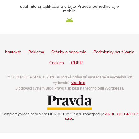
stiahnite si aplikáciu a čítajte Pravdu pohodlne aj v
mobile
Kontakty
Reklama
Otázky a odpovede
Podmienky používania
Cookies
GDPR
© OUR MEDIA SR a. s. 2026. Autorské práva sú vyhradené a vykonáva ich
vydavateľ,
viac info
.
Blogovací systém Blog.Pravda.sk beží na technológií Wordpress.
Kompletný video servis pre OUR MEDIA SR a.s. zabezpečuje
ARBERTO GROUP
s.r.o.
.