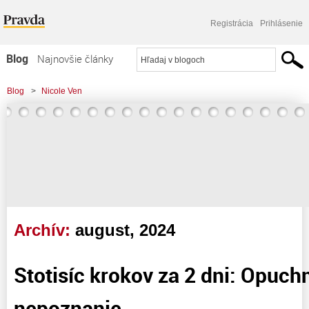
Registrácia
Prihlásenie
Blog
Najnovšie články
Najčítanejšie články
Blog
>
Nicole Ven
Najkomentovanejšie články
Zoznam blogov
Komerčné blogy
Archív:
august, 2024
Stotisíc krokov za 2 dni: Opuch
nepoznanie