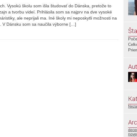
ách. Vysokú školu som išla študovať do Dánska, pretože to
ajn a tvorbu videí. Prihlásila som sa najprv na dve vysoké
ristiky, ale neprijali ma. Iné školy mi neposkytli možnosti na
. V Dánsku som sa naučila výborne […]
Šta
Poče
Celk
Prie
Aut
Kat
Neza
Arc
dece
nove