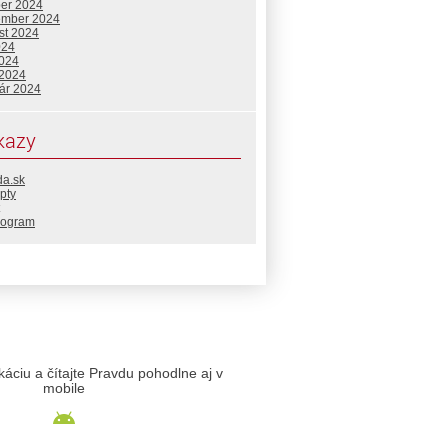
ber 2024
ember 2024
st 2024
024
2024
 2024
uár 2024
kazy
da.sk
pty
rogram
likáciu a čítajte Pravdu pohodlne aj v
mobile