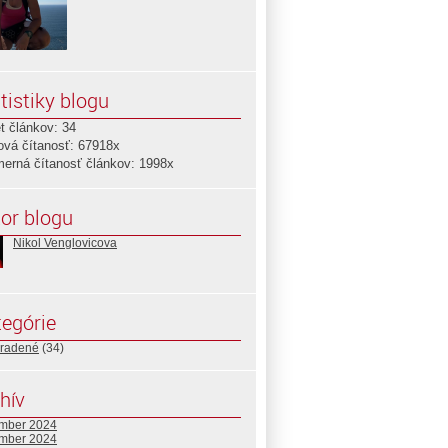
tistiky blogu
t článkov: 34
ová čítanosť: 67918x
merná čítanosť článkov: 1998x
or blogu
Nikol Venglovicova
egórie
radené
(34)
hív
mber 2024
mber 2024