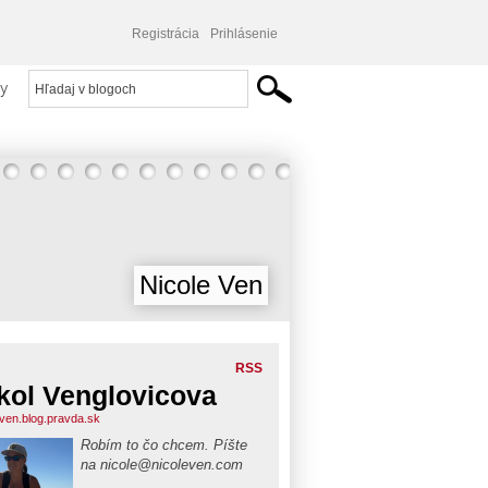
Registrácia
Prihlásenie
y
Nicole Ven
RSS
kol Venglovicova
even.blog.pravda.sk
Robím to čo chcem. Píšte
na nicole@nicoleven.com