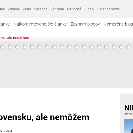
tail
Zdravie
Žena
Varecha
Záhrada
Užitočná
Video
DefenceNews
lánky
Najkomentovanejšie články
Zoznam blogov
Komerčné blog
sku, ale nemôžem
Ni
ovensku, ale nemôžem
nicol
ovicova