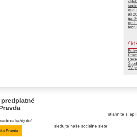
októ
sept
augu
júl 2
jún 
apríl
febr
Od
Fotky
Prav
Rece
Šport
TV p
 predplatné
Pravda
stiahnite si ap
ormácie na každý deň
sledujte naše sociálne siete
íka Pravda