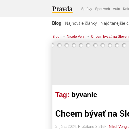
Správy
Športweb
Auto
Kok
Blog
Najnovšie články
Najčítanejšie č
Blog
>
Nicole Ven
>
Chcem bývať na Sloven
Tag:
byvanie
Chcem bývať na Sl
3. júna 2024, Prečítané 2 316x,
Nikol Vengl