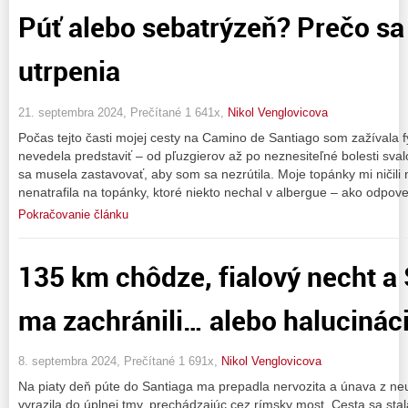
Púť alebo sebatrýzeň? Prečo sa
utrpenia
21. septembra 2024, Prečítané 1 641x,
Nikol Venglovicova
Počas tejto časti mojej cesty na Camino de Santiago som zažívala f
nevedela predstaviť – od pľuzgierov až po neznesiteľné bolesti sval
sa musela zastavovať, aby som sa nezrútila. Moje topánky mi ničil
nenatrafila na topánky, ktoré niekto nechal v albergue – ako odpov
Pokračovanie článku
135 km chôdze, fialový necht a 
ma zachránili… alebo halucinác
8. septembra 2024, Prečítané 1 691x,
Nikol Venglovicova
Na piaty deň púte do Santiaga ma prepadla nervozita a únava z neu
vyrazila do úplnej tmy, prechádzajúc cez rímsky most. Cesta sa st