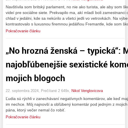
Navštívila som britský parlament, no nie ako turista, ale aby som š
videí pre sociálne siete. Prekvapilo ma, akí mladí boli zamestnanci o
chlad v jedálni, kde sa nekúrilo a všetci jedli vo vetrovkách. Na výb
kontrastovalo s luxusnou firemnou jedálňou Fremantle, kde som ško
Pokračovanie článku
„No hrozná ženská – typická“: 
najobľúbenejšie sexistické kom
mojich blogoch
22. septembra 2024, Prečítané 2 649x,
Nikol Venglovicova
Ľudia sú rýchli v zanechávaní negatívnych komentárov, ale keď ma
im nechce. Môj najnovší a obľúbený komentár pod jedným z mojich
pána, ktorý večer nemal čo robiť.
Pokračovanie článku