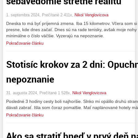
sebavedomie stretne realitu
1. septembra 2024, Prečítané 2 411x,
Nikol Venglovicova
Dneska to má byť príjemná zmena. Iba 15 kilometrov. Včera som si 
presne, kde dnes začať. Dnes sú na rade tenisky, avšak moje nohy
minimálne o číslo väčšie. Vyzerajú na nepoznanie.
Pokračovanie článku
Stotisíc krokov za 2 dni: Opuch
nepoznanie
31. augusta 2024, Prečítané 1 528x,
Nikol Venglovicova
Posledné 3 hodiny cesty boli najhoršie. Slnko mi opálilo druhú stra
dávali zabrať. Išla som čoraz pomalšie. Mať naplánované hotely má
Pokračovanie článku
Ako sa stratiť hneď v prvý deň n