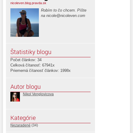
nicoleven.blog.pravda.sk
Robím to čo chcem. Píšte
na nicole@nicoleven.com
Štatistiky blogu
Počet článkov: 34
Celková čítanosť: 67941x
Priemerná čítanosť článkov: 1998x
Autor blogu
Nikol Venglovicova
Kategórie
Nezaradené
(34)