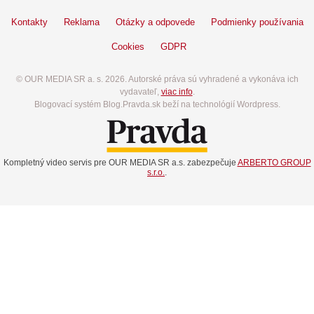
Kontakty
Reklama
Otázky a odpovede
Podmienky používania
Cookies
GDPR
© OUR MEDIA SR a. s. 2026. Autorské práva sú vyhradené a vykonáva ich
vydavateľ,
viac info
.
Blogovací systém Blog.Pravda.sk beží na technológií Wordpress.
Kompletný video servis pre OUR MEDIA SR a.s. zabezpečuje
ARBERTO GROUP
s.r.o.
.