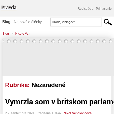
Registrácia
Prihlásenie
Blog
Najnovšie články
Najčítanejšie články
Blog
>
Nicole Ven
Najkomentovanejšie články
Zoznam blogov
Komerčné blogy
Rubrika:
Nezaradené
Vymrzla som v britskom parlame
26. septembra 2024, Prečítané 1 764x,
Nikol Venglovicova