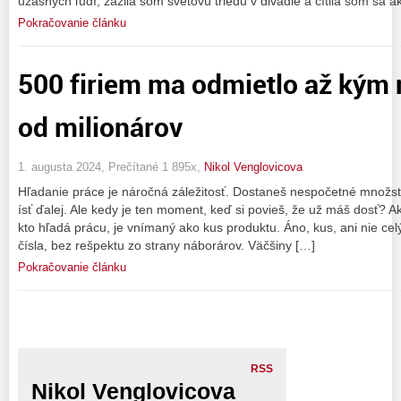
úžasných ľudí, zažila som svetovú triedu v divadle a cítila som sa a
Pokračovanie článku
500 firiem ma odmietlo až kým 
od milionárov
1. augusta 2024, Prečítané 1 895x,
Nikol Venglovicova
Hľadanie práce je náročná záležitosť. Dostaneš nespočetné množs
ísť ďalej. Ale kedy je ten moment, keď si povieš, že už máš dosť? 
kto hľadá prácu, je vnímaný ako kus produktu. Áno, kus, ani nie ce
čísla, bez rešpektu zo strany náborárov. Väčšiny […]
Pokračovanie článku
RSS
Nikol Venglovicova