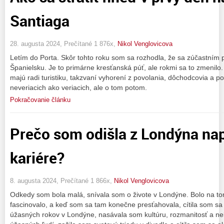
Santiaga
28. augusta 2024, Prečítané 1 876x,
Nikol Venglovicova
Letím do Porta. Skôr tohto roku som sa rozhodla, že sa zúčastním
Španielsku. Je to primárne kresťanská púť, ale rokmi sa to zmenilo. P
majú radi turistiku, takzvaní vyhorení z povolania, dôchodcovia a p
neveriacich ako veriacich, ale o tom potom.
Pokračovanie článku
Prečo som odišla z Londýna nap
kariére?
8. augusta 2024, Prečítané 1 866x,
Nikol Venglovicova
Odkedy som bola malá, snívala som o živote v Londýne. Bolo na t
fascinovalo, a keď som sa tam konečne presťahovala, cítila som sa 
úžasných rokov v Londýne, nasávala som kultúru, rozmanitosť a neko