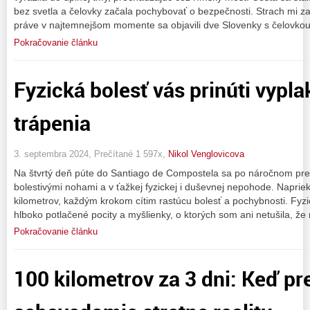
bez svetla a čelovky začala pochybovať o bezpečnosti. Strach mi za
práve v najtemnejšom momente sa objavili dve Slovenky s čelovkou,
Pokračovanie článku
Fyzická bolesť vás prinúti vypla
trápenia
3. septembra 2024, Prečítané 1 597x,
Nikol Venglovicova
Na štvrtý deň púte do Santiago de Compostela sa po náročnom p
bolestivými nohami a v ťažkej fyzickej i duševnej nepohode. Napri
kilometrov, každým krokom cítim rastúcu bolesť a pochybnosti. Fyz
hlboko potlačené pocity a myšlienky, o ktorých som ani netušila, že 
Pokračovanie článku
100 kilometrov za 3 dni: Keď p